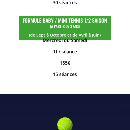
30 séances
FORMULE BABY / MINI TENNIS 1/2 SAISON
(À PARTIR DE 3 ANS)
(de Sept à Octobre et de Avril à Juin)
Mercredi ou Samedi
1h/ séance
155€
15 séances